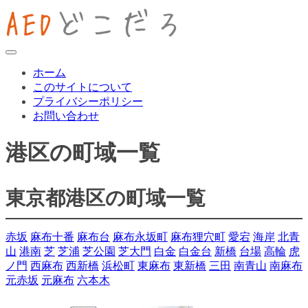
ホーム
このサイトについて
プライバシーポリシー
お問い合わせ
港区の町域一覧
東京都港区の町域一覧
赤坂
麻布十番
麻布台
麻布永坂町
麻布狸穴町
愛宕
海岸
北青
山
港南
芝
芝浦
芝公園
芝大門
白金
白金台
新橋
台場
高輪
虎
ノ門
西麻布
西新橋
浜松町
東麻布
東新橋
三田
南青山
南麻布
元赤坂
元麻布
六本木