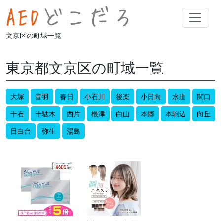
文京区の町域一覧
東京都文京区の町域一覧
大塚
音羽
春日
小石川
後楽
小日向
水道
関口
千石
千駄木
西片
根津
白山
本郷
本駒込
向丘
目白台
弥生
湯島