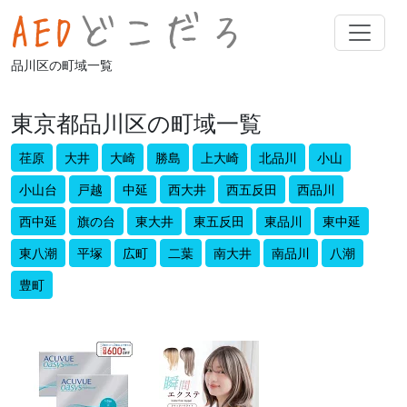
品川区の町域一覧
東京都品川区の町域一覧
荏原
大井
大崎
勝島
上大崎
北品川
小山
小山台
戸越
中延
西大井
西五反田
西品川
西中延
旗の台
東大井
東五反田
東品川
東中延
東八潮
平塚
広町
二葉
南大井
南品川
八潮
豊町