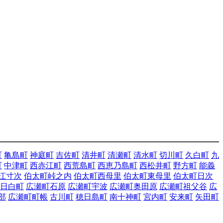
町
亀島町
神庭町
吉佐町
清井町
清瀬町
清水町
切川町
久白町
九
町
中津町
西赤江町
西荒島町
西恵乃島町
西松井町
野方町
能義
江寸次
伯太町峠之内
伯太町西母里
伯太町東母里
伯太町日次
日白町
広瀬町石原
広瀬町宇波
広瀬町奥田原
広瀬町祖父谷
広
部
広瀬町町帳
古川町
穂日島町
南十神町
宮内町
安来町
矢田町