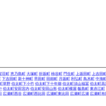
賀荘町
恵乃島町
大塚町
折坂町
柿谷町
門生町
上坂田町
上吉田
町
下吉田町
新十神町
早田町
田頼町
月坂町
利弘町
鳥木町
中海
町草野
伯太町下小竹
伯太町下十年畑
伯太町須山福冨
伯太町高
中
伯太町安田宮内
伯太町安田山形
伯太町横屋
飯島町
東赤江町
田
広瀬町西谷
広瀬町西比田
広瀬町東比田
広瀬町広瀬
広瀬町布