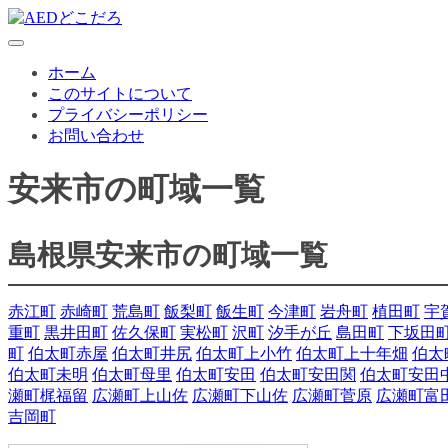
ホーム
このサイトについて
プライバシーポリシー
お問い合わせ
安来市の町域一覧
島根県安来市の町域一覧
赤江町
赤崎町
荒島町
飯梨町
飯生町
今津町
岩舟町
植田町
宇
重町
黒井田町
佐久保町
実松町
沢町
汐手が丘
島田町
下坂田
町
伯太町赤屋
伯太町井尻
伯太町上小竹
伯太町上十年畑
伯太
伯太町未明
伯太町母里
伯太町安田
伯太町安田関
伯太町安田
瀬町梶福留
広瀬町上山佐
広瀬町下山佐
広瀬町菅原
広瀬町富
吉岡町