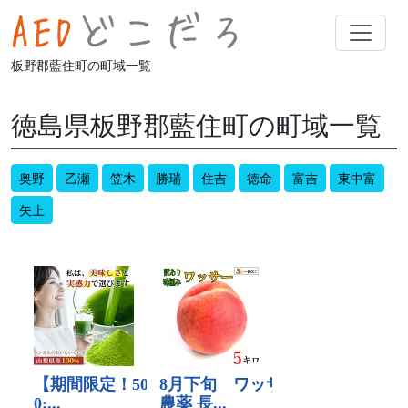
板野郡藍住町の町域一覧
徳島県板野郡藍住町の町域一覧
奥野
乙瀬
笠木
勝瑞
住吉
徳命
富吉
東中富
矢上