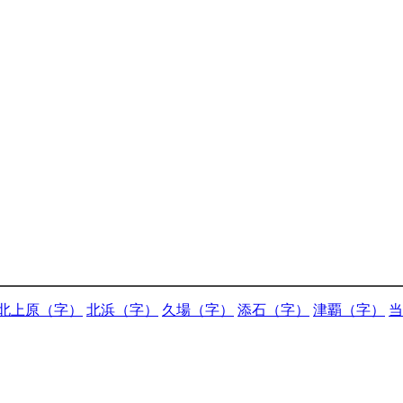
北上原（字）
北浜（字）
久場（字）
添石（字）
津覇（字）
当