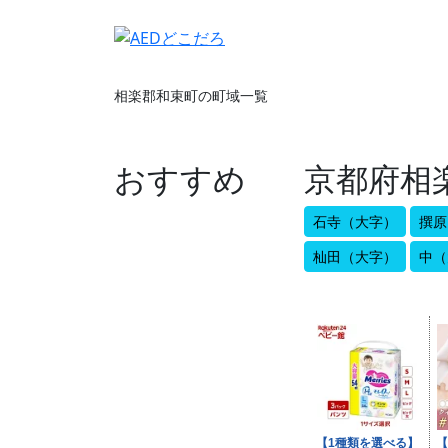
相楽郡和束町の町域一覧
おすすめ
京都府相
石寺（大字）
撰原
杣田（大字）
中（