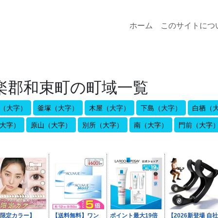
ホーム
このサイトにつ
楽郡和束町の町域一覧
（大字）
釜塚（大字）
木屋（大字）
下島（大字）
白栖（
大字）
原山（大字）
別所（大字）
南（大字）
門前（大字