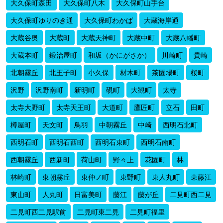
大久保町森田
大久保町八木
大久保町山手台
大久保町ゆりのき通
大久保町わかば
大蔵海岸通
大蔵谷奥
大蔵町
大蔵天神町
大蔵中町
大蔵八幡町
大蔵本町
鍛治屋町
和坂（かにがさか）
川崎町
貴崎
北朝霧丘
北王子町
小久保
材木町
茶園場町
桜町
沢野
沢野南町
新明町
硯町
大観町
太寺
太寺大野町
太寺天王町
大道町
鷹匠町
立石
田町
樽屋町
天文町
鳥羽
中朝霧丘
中崎
西明石北町
西明石町
西明石西町
西明石東町
西明石南町
西朝霧丘
西新町
荷山町
野々上
花園町
林
林崎町
東朝霧丘
東仲ノ町
東野町
東人丸町
東藤江
東山町
人丸町
日富美町
藤江
藤が丘
二見町西二見
二見町西二見駅前
二見町東二見
二見町福里