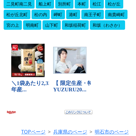
二見町南二見
船上町
別所町
本町
松江
松が丘
松が丘北町
松の内
岬町
港町
南王子町
南貴崎町
宮の上
明南町
山下町
和坂稲荷町
和坂（わさか）
TOPページ
兵庫県のページ
明石市のページ