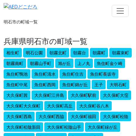
明石市の町域一覧
兵庫県明石市の町域一覧
相生町
明石公園
朝霧北町
朝霧台
朝霧町
朝霧東町
朝霧南町
朝霧山手町
旭が丘
上ノ丸
魚住町金ケ崎
魚住町鴨池
魚住町清水
魚住町住吉
魚住町長坂寺
魚住町中尾
魚住町西岡
魚住町錦が丘
王子
大明石町
大久保町茜
大久保町江井島
大久保町駅前
大久保町大窪
大久保町大久保町
大久保町高丘
大久保町谷八木
大久保町西島
大久保町西脇
大久保町福田
大久保町松陰
大久保町松陰新田
大久保町松陰山手
大久保町緑が丘