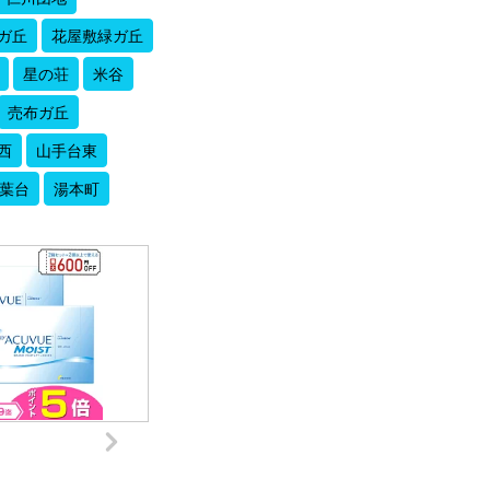
ガ丘
花屋敷緑ガ丘
星の荘
米谷
売布ガ丘
西
山手台東
葉台
湯本町