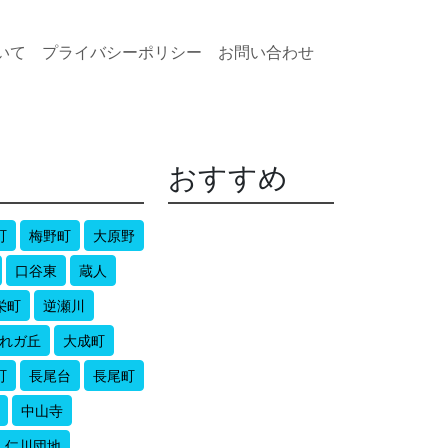
いて
プライバシーポリシー
お問い合わせ
おすすめ
町
梅野町
大原野
口谷東
蔵人
栄町
逆瀬川
れガ丘
大成町
町
長尾台
長尾町
中山寺
仁川団地