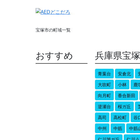
宝塚市の町域一覧
おすすめ
兵庫県宝
青葉台
安倉北
大吹町
小林
鹿
向月町
香合新田
逆瀬台
桜ガ丘
高司
高松町
谷
中州
中筋
中筋
仁川旭ガ丘
仁川う