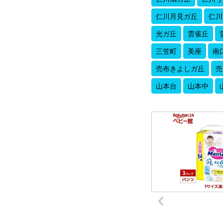
仁川月見ガ丘
仁川
光ガ丘
雲雀丘
三笠町
美座
南
売布きよしガ丘
売
山本台
山本中