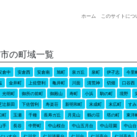
ホーム
このサイトにつ
塚市の町域一覧
安倉中
安倉西
安倉南
旭町
泉ガ丘
泉町
伊孑志
今里
塩
金井町
上佐曽利
亀井町
川面
清荒神
切畑
口谷西
光明町
御所の前町
御殿山
寿町
小浜
駒の町
境野
芝辻新田
下佐曽利
寿楽荘
新明和町
末成町
末広町
すみ
口町
玉瀬
千種
長寿ガ丘
月見山
鶴の荘
塔の町
東洋
山手
長谷
中野町
中山桜台
中山五月台
中山荘園
中山台
ぐいす台
仁川北
仁川清風台
仁川台
仁川高台
仁川高丸