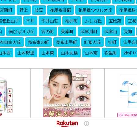
宮西町
野上
波豆
花屋敷荘園
花屋敷つつじガ丘
花屋敷松
雲雀丘山手
平井
平井山荘
福井町
ふじガ丘
宝松苑
宝梅
口
南ひばりガ丘
宮の町
美幸町
武庫川町
武庫山
売布
布自由ガ丘
売布東の町
売布山手町
紅葉ガ丘
社町
山手台
山本西
山本野里
山本東
山本丸橋
山本南
弥生町
ゆずり