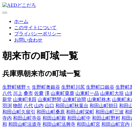
ホーム
このサイトについて
プライバシーポリシー
お問い合わせ
朝来市の町域一覧
兵庫県朝来市の町域一覧
生野町猪野々
生野町奥銀谷
生野町川尻
生野町口銀谷
生野町
八代
川上
桑市
佐嚢
澤
山東町粟鹿
山東町一品
山東町大垣
山
新堂
山東町滝田
山東町野間
山東町迫間
山東町柊木
山東町末
羽渕
物部
八代
山内
山口
和田山町秋葉台
和田山町朝日
和田
和田山町久留引
和田山町桑原
和田山町栄町
和田山町三波
和
寺内
和田山町寺谷
和田山町殿
和田山町中
和田山町野村
和田
和
和田山町法道寺
和田山町法興寺
和田山町宮
和田山町宮内