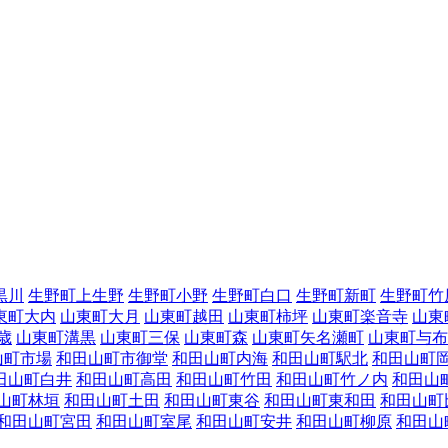
黒川
生野町上生野
生野町小野
生野町白口
生野町新町
生野町竹
東町大内
山東町大月
山東町越田
山東町柿坪
山東町楽音寺
山東
歳
山東町溝黒
山東町三保
山東町森
山東町矢名瀬町
山東町与布
山町市場
和田山町市御堂
和田山町内海
和田山町駅北
和田山町
田山町白井
和田山町高田
和田山町竹田
和田山町竹ノ内
和田山
山町林垣
和田山町土田
和田山町東谷
和田山町東和田
和田山町
和田山町宮田
和田山町室尾
和田山町安井
和田山町柳原
和田山