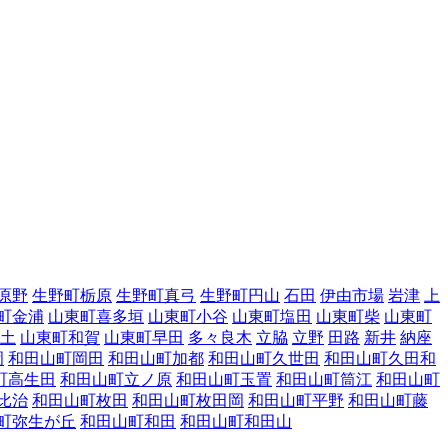
原野
生野町栃原
生野町真弓
生野町円山
石田
伊由市場
岩津
上
町金浦
山東町喜多垣
山東町小谷
山東町塩田
山東町柴
山東町
土
山東町和賀
山東町早田
多々良木
立脇
立野
田路
新井
納座
岡
和田山町岡田
和田山町加都
和田山町久世田
和田山町久田和
町高生田
和田山町立ノ原
和田山町玉置
和田山町筒江
和田山町
比治
和田山町枚田
和田山町枚田岡
和田山町平野
和田山町藤
町弥生が丘
和田山町和田
和田山町和田山