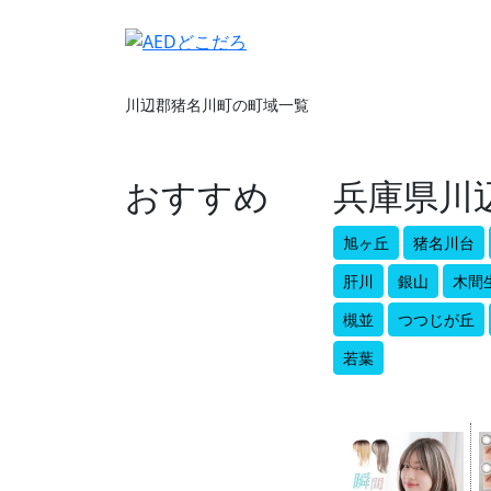
川辺郡猪名川町の町域一覧
おすすめ
兵庫県川
旭ヶ丘
猪名川台
肝川
銀山
木間
槻並
つつじが丘
若葉