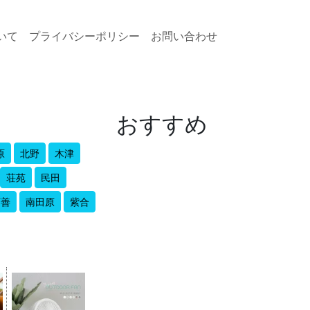
いて
プライバシーポリシー
お問い合わせ
おすすめ
原
北野
木津
荘苑
民田
万善
南田原
紫合