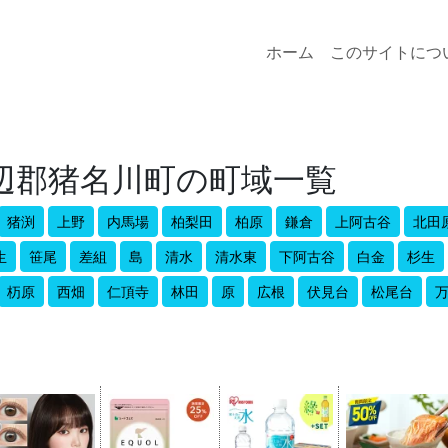
ホーム
このサイトにつ
辺郡猪名川町の町域一覧
猪渕
上野
内馬場
柏梨田
柏原
鎌倉
上阿古谷
北田
生
笹尾
差組
島
清水
清水東
下阿古谷
白金
杉生
杤原
西畑
仁頂寺
林田
原
広根
伏見台
松尾台