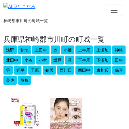
神崎郡市川町の町域一覧
兵庫県神崎郡市川町の町域一覧
浅野
甘地
上田中
奥
小畑
上牛尾
上瀬加
神崎
北田中
小谷
小室
坂戸
澤
下牛尾
下瀬加
田中
谷
近平
千原
鶴居
西川辺
西田中
東川辺
保喜
美佐
屋形