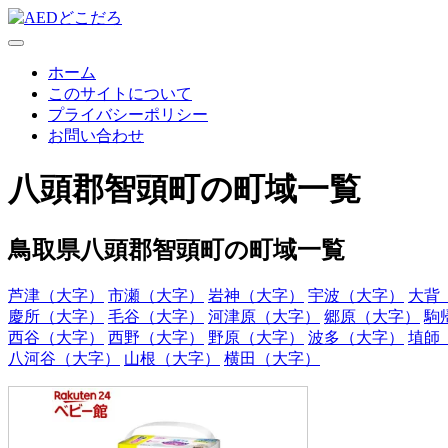
ホーム
このサイトについて
プライバシーポリシー
お問い合わせ
八頭郡智頭町の町域一覧
鳥取県八頭郡智頭町の町域一覧
芦津（大字）
市瀬（大字）
岩神（大字）
宇波（大字）
大背
慶所（大字）
毛谷（大字）
河津原（大字）
郷原（大字）
駒
西谷（大字）
西野（大字）
野原（大字）
波多（大字）
埴師
八河谷（大字）
山根（大字）
横田（大字）