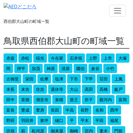
西伯郡大山町の町域一覧
鳥取県西伯郡大山町の町域一覧
赤坂
赤松
稲光
今在家
石井垣
上野
上市
大塚
岡
押平
加茂
神原
清原
國信
倉谷
小竹
古御堂
栄田
佐摩
塩津
下市
下甲
荘田
上萬
末長
末吉
住吉
退休寺
大山
高田
高橋
鈑戸
田中
茶畑
潮音寺
束積
唐王
所子
殿河内
富岡
富長
豊成
豊房
長田
中高
長野
名和
西坪
野田
羽田井
東坪
樋口
平
平木
平田
福尾
坊領
前
松河原
御来屋
御崎
宮内
妻木
門前