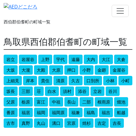
西伯郡伯耆町の町域一覧
鳥取県西伯郡伯耆町の町域一覧
岩立
岩屋谷
上野
宇代
遠藤
大内
大江
大倉
大坂
大瀧
大殿
大原
押口
小野
金廻
金屋谷
上細見
岸本
貴住
清原
久古
口別所
小林
小町
坂長
三部
荘
白水
須村
添谷
立岩
谷川
父原
栃原
富江
中祖
長山
二部
根雨原
畑池
番原
福居
福岡
福岡原
福兼
福島
福吉
船越
古市
真野
丸山
溝口
宮原
焼杉
吉定
吉長