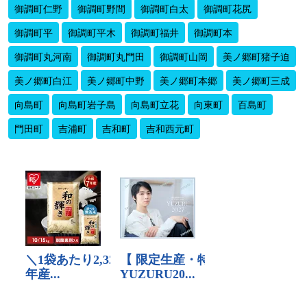
御調町仁野
御調町野間
御調町白太
御調町花尻
御調町平
御調町平木
御調町福井
御調町本
御調町丸河南
御調町丸門田
御調町山岡
美ノ郷町猪子迫
美ノ郷町白江
美ノ郷町中野
美ノ郷町本郷
美ノ郷町三成
向島町
向島町岩子島
向島町立花
向東町
百島町
門田町
吉浦町
吉和町
吉和西元町