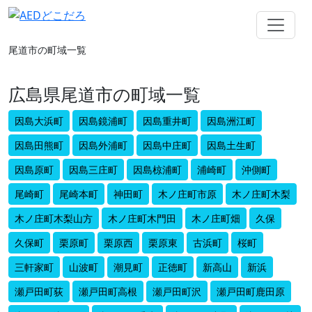
尾道市の町域一覧
広島県尾道市の町域一覧
因島大浜町
因島鏡浦町
因島重井町
因島洲江町
因島田熊町
因島外浦町
因島中庄町
因島土生町
因島原町
因島三庄町
因島椋浦町
浦崎町
沖側町
尾崎町
尾崎本町
神田町
木ノ庄町市原
木ノ庄町木梨
木ノ庄町木梨山方
木ノ庄町木門田
木ノ庄町畑
久保
久保町
栗原町
栗原西
栗原東
古浜町
桜町
三軒家町
山波町
潮見町
正徳町
新高山
新浜
瀬戸田町荻
瀬戸田町高根
瀬戸田町沢
瀬戸田町鹿田原