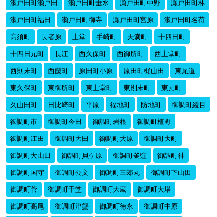
瀬戸田町瀬戸田
瀬戸田町垂水
瀬戸田町中野
瀬戸田町林
瀬戸田町福田
瀬戸田町御寺
瀬戸田町宮原
瀬戸田町名荷
高須町
長者原
土堂
手崎町
天満町
十四日町
十四日元町
長江
西久保町
西御所町
西土堂町
西則末町
西藤町
原田町小原
原田町梶山田
東尾道
東久保町
東御所町
東土堂町
東則末町
東元町
久山田町
日比崎町
平原
福地町
防地町
御調町綾目
御調町市
御調町今田
御調町岩根
御調町植野
御調町江田
御調町大田
御調町大原
御調町大町
御調町大山田
御調町貝ケ原
御調町釜窪
御調町神
御調町国守
御調町公文
御調町三郎丸
御調町下山田
御調町菅
御調町千堂
御調町大蔵
御調町大塔
御調町高尾
御調町津蟹
御調町徳永
御調町中原