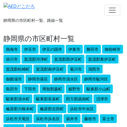
静岡県の市区町村一覧、路線一覧
静岡県の市区町村一覧
熱海市
伊豆市
伊豆の国市
伊東市
磐田市
御前崎市
掛川市
賀茂郡河津町
賀茂郡西伊豆町
賀茂郡東伊豆町
賀茂郡松崎町
賀茂郡南伊豆町
菊川市
湖西市
御殿場市
静岡市葵区
静岡市清水区
静岡市駿河区
島田市
下田市
周智郡森町
裾野市
駿東郡小山町
駿東郡清水町
駿東郡長泉町
田方郡函南町
沼津市
榛原郡川根本町
榛原郡吉田町
浜松市中央区
浜松市天竜区
浜松市浜名区
袋井市
藤枝市
富士市