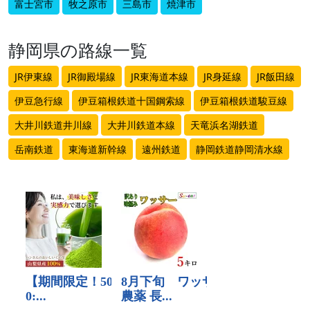
富士宮市
牧之原市
三島市
焼津市
静岡県の路線一覧
JR伊東線
JR御殿場線
JR東海道本線
JR身延線
JR飯田線
伊豆急行線
伊豆箱根鉄道十国鋼索線
伊豆箱根鉄道駿豆線
大井川鉄道井川線
大井川鉄道本線
天竜浜名湖鉄道
岳南鉄道
東海道新幹線
遠州鉄道
静岡鉄道静岡清水線