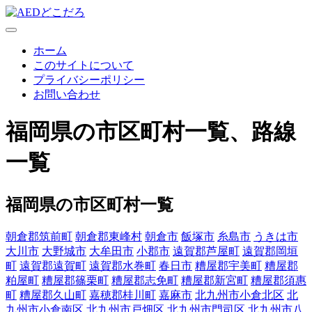
ホーム
このサイトについて
プライバシーポリシー
お問い合わせ
福岡県の市区町村一覧、路線
一覧
福岡県の市区町村一覧
朝倉郡筑前町
朝倉郡東峰村
朝倉市
飯塚市
糸島市
うきは市
大川市
大野城市
大牟田市
小郡市
遠賀郡芦屋町
遠賀郡岡垣
町
遠賀郡遠賀町
遠賀郡水巻町
春日市
糟屋郡宇美町
糟屋郡
粕屋町
糟屋郡篠栗町
糟屋郡志免町
糟屋郡新宮町
糟屋郡須惠
町
糟屋郡久山町
嘉穂郡桂川町
嘉麻市
北九州市小倉北区
北
九州市小倉南区
北九州市戸畑区
北九州市門司区
北九州市八