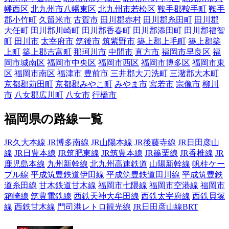
幡西区
北九州市八幡東区
北九州市若松区
鞍手郡鞍手町
鞍手
郡小竹町
久留米市
古賀市
田川郡赤村
田川郡糸田町
田川郡
大任町
田川郡川崎町
田川郡香春町
田川郡添田町
田川郡福智
町
田川市
太宰府市
筑後市
筑紫野市
築上郡上毛町
築上郡築
上町
築上郡吉富町
那珂川市
中間市
直方市
福岡市早良区
福
岡市城南区
福岡市中央区
福岡市西区
福岡市博多区
福岡市東
区
福岡市南区
福津市
豊前市
三井郡大刀洗町
三潴郡大木町
京都郡苅田町
京都郡みやこ町
みやま市
宮若市
宗像市
柳川
市
八女郡広川町
八女市
行橋市
福岡県の路線一覧
JR久大本線
JR博多南線
JR山陽本線
JR後藤寺線
JR日田彦山
線
JR日豊本線
JR筑肥東線
JR筑豊本線
JR篠栗線
JR香椎線
JR
鹿児島本線
九州新幹線
北九州高速鉄道
山陽新幹線
帆柱ケー
ブル線
平成筑豊鉄道伊田線
平成筑豊鉄道田川線
平成筑豊鉄
道糸田線
甘木鉄道甘木線
福岡市七隈線
福岡市空港線
福岡市
箱崎線
筑豊電鉄線
西鉄天神大牟田線
西鉄太宰府線
西鉄貝塚
線
西鉄甘木線
門司港レトロ観光線
JR日田彦山線BRT