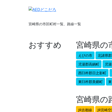
宮崎県の市区町村一覧、路線一覧
おすすめ
宮崎県の
えびの市
北諸県郡
児湯郡高鍋町
児湯
西臼杵郡日之影町
東臼杵郡美郷町
東
宮崎県の
JR吉都線
JR宮崎