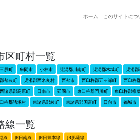
ホーム
このサイトにつ
市区町村一覧
三股町
串間市
小林市
児湯郡川南町
児湯郡木城町
児湯郡
郡都農町
児湯郡西米良村
西都市
西臼杵郡五ヶ瀬町
西臼杵
西諸県郡高原町
日南市
延岡市
東臼杵郡門川町
東臼杵郡椎
臼杵郡諸塚村
東諸県郡綾町
東諸県郡国富町
日向市
都城市
路線一覧
空港線
JR日南線
JR日豊本線
JR肥薩線